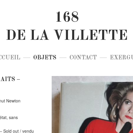
168
DE LA VILLETTE
CCUEIL
OBJETS
CONTACT
EXERG
AITS –
lmut Newton
état, sans
– Sold out / vendu